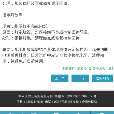
处理‌：加装稳压装置或修复调压回路‌。
指示灯故障‌
现象‌：指示灯不亮或闪烁。
原因‌：灯泡烧毁、灯座接触不良或控制回路异常。
处理‌：更换灯泡、清理触点或修复控制回路‌。
总结‌：配电柜故障需结合具体现象快速定位原因，优先切断
电源后再排查。日常运维中应定期检测接地电阻、清理积
尘，并避免超负荷使用‌。
发表日期：2025-04-12 浏览次数：585
上一个
下一个
返回列表
2024 天津正电配电柜定制
备案号：
津ICP备2024021355号
手机：
13612146840
电话：
022-87888108
支持：
金尚铭网络